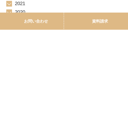
2021
2020
2019
お問い合わせ
資料請求
2018
2017
2016
2015
2014
2013
〒893-0013 鹿児島県鹿屋市札元1丁目19-15
PAGE TOP
Tel 0994-41-4151 Fax 0994-41-4152