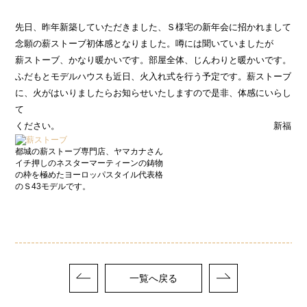
先日、昨年新築していただきました、Ｓ様宅の新年会に招かれまして
念願の薪ストーブ初体感となりました。噂には聞いていましたが
薪ストーブ、かなり暖かいです。部屋全体、じんわりと暖かいです。
ふだもとモデルハウスも近日、火入れ式を行う予定です。薪ストーブ
に、火がはいりましたらお知らせいたしますので是非、体感にいらし
て
ください。 新福
都城の薪ストーブ専門店、ヤマカナさん
イチ押しのネスターマーティーンの鋳物
の枠を極めたヨーロッパスタイル代表格
のＳ43モデルです。
一覧へ戻る