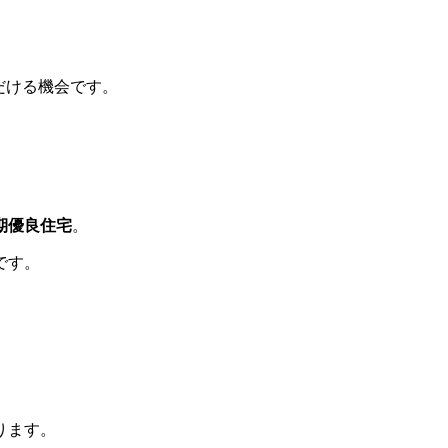
だける機会です。
期優良住宅
。
です。
ります。