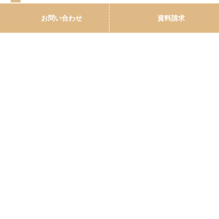
2019
お問い合わせ
資料請求
2018
2017
2016
2015
2014
2013
〒893-0013 鹿児島県鹿屋市札元1丁目19-15
PAGE TOP
Tel 0994-41-4151 Fax 0994-41-4152
Copyright© SHINKEN HOMES. All Rights Reserved.