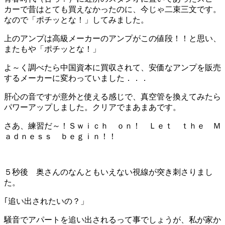
カーで昔はとても買えなかったのに、今じゃ二束三文です。
なので「ポチッとな！」してみました。
上のアンプは高級メーカーのアンプがこの値段！！と思い、
またもや「ポチッとな！」
よ～く調べたら中国資本に買収されて、安価なアンプを販売
するメーカーに変わっていました．．．
肝心の音ですが意外と使える感じで、真空管を換えてみたら
パワーアップしました。クリアでまあまあです。
さあ、練習だ～！Ｓｗｉｃｈ ｏｎ！ Ｌｅｔ ｔｈｅ Ｍ
ａｄｎｅｓｓ ｂｅｇｉｎ！！
５秒後 奥さんのなんともいえない視線が突き刺さりまし
た。
｢追い出されたいの？」
騒音でアパートを追い出されるって事でしょうが、私が家か